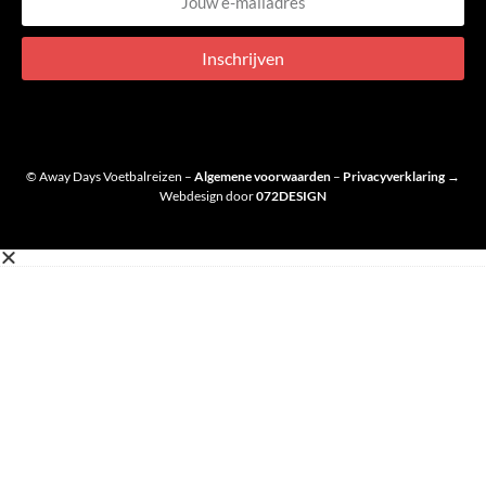
mailadres
Inschrijven
© Away Days Voetbalreizen –
Algemene voorwaarden
–
Privacyverklaring
→
Webdesign door
072DESIGN