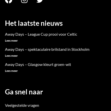
a
n
w
c
s
i
e
t
t
Het laatste nieuws
b
a
t
Away Days – League Cup prooi voor Celtic
o
g
e
Lees meer
o
r
r
Away Days – spektaculaire brilstand in Stockholm
k
a
Lees meer
m
Away Days – Glasgow kleurt groen-wit
Lees meer
Ga snel naar
Veelgestelde vragen