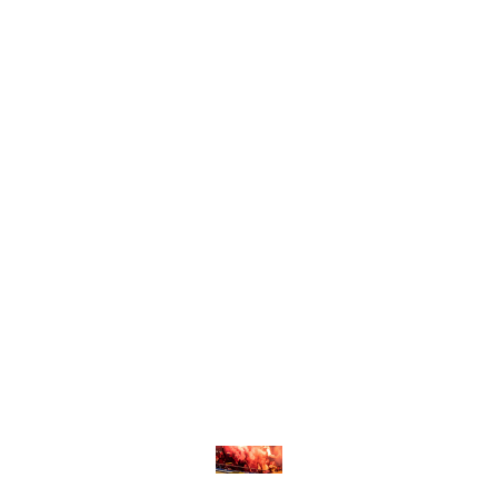
Liever meteen je
reis boeken?
Daag jezelf uit als liefhebber. Ervaar de
authenticiteit, het unieke karakter en bijzondere
samenstelling van onze reizen voor jouw perfecte
voetbalweekend.
Bekijk alle voetbalreizen