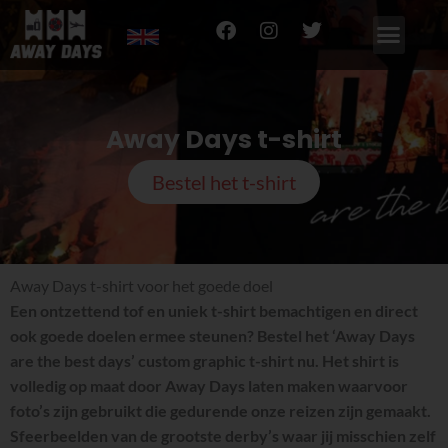
Ga
F
I
T
naar
a
n
w
de
c
s
i
inhoud
e
t
t
b
a
t
o
g
e
Away Days t-shirt
o
r
r
k
a
Bestel het t-shirt
m
Away Days t-shirt voor het goede doel
Een ontzettend tof en uniek t-shirt bemachtigen en direct
ook goede doelen ermee steunen? Bestel het ‘Away Days
are the best days’ custom graphic t-shirt nu. Het shirt is
volledig op maat door Away Days laten maken waarvoor
foto’s zijn gebruikt die gedurende onze reizen zijn gemaakt.
Sfeerbeelden van de grootste derby’s waar jij misschien zelf