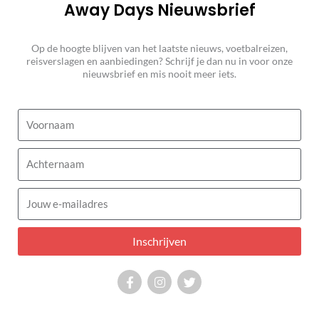
Away Days Nieuwsbrief
Op de hoogte blijven van het laatste nieuws, voetbalreizen,
reisverslagen en aanbiedingen? Schrijf je dan nu in voor onze
nieuwsbrief en mis nooit meer iets.
Voornaam
Achternaam
E-
mailadres
Inschrijven
F
I
T
a
n
w
c
s
i
e
t
t