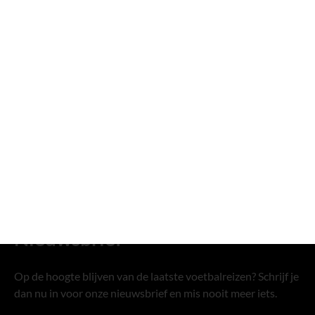
Ga snel naar
Veelgestelde vragen
Voetbalreizen
Match Packs
Maatwerk voetbalreizen
Over ons
Contact
Nieuwsbrief
Op de hoogte blijven van de laatste voetbalreizen? Schrijf je
dan nu in voor onze nieuwsbrief en mis nooit meer iets.