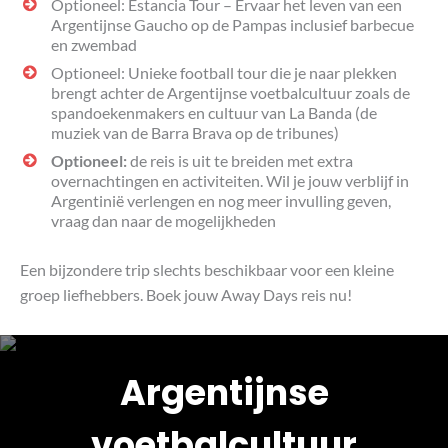
Optioneel: Estancia Tour – Ervaar het leven van een
Argentijnse Gaucho op de Pampas inclusief barbecue
en zwembad
Optioneel: Unieke football tour die je naar plekken
brengt achter de Argentijnse voetbalcultuur zoals de
spandoekenmakers en cultuur van La Banda (de
muziek van de Barra Brava op de tribunes)
Optioneel:
de reis is uit te breiden met extra
overnachtingen en activiteiten. Wil je jouw verblijf in
Argentinië verlengen en nog meer invulling geven,
vraag dan naar de mogelijkheden
Een bijzondere trip slechts beschikbaar voor een kleine
groep liefhebbers. Boek jouw Away Days reis nu!
Argentijnse
voetbalcultuur