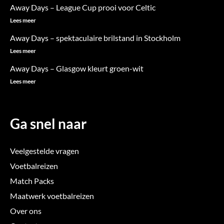
Away Days – League Cup prooi voor Celtic
o
g
e
Lees meer
o
r
r
Away Days – spektaculaire brilstand in Stockholm
k
a
Lees meer
m
Away Days – Glasgow kleurt groen-wit
Lees meer
Ga snel naar
Veelgestelde vragen
Voetbalreizen
Match Packs
Maatwerk voetbalreizen
Over ons