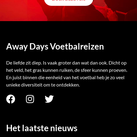
Away Days Voetbalreizen
De liefde zit diep. Is vaak groter dan wat dan ook. Dicht op
het veld, het gras kunnen ruiken, de sfeer kunnen proeven.
En juist binnen die eenheid van het voetbal heb je zo veel
unieke diversiteit om te ontdekken.
F
I
T
a
n
w
c
s
i
e
t
t
Het laatste nieuws
b
a
t