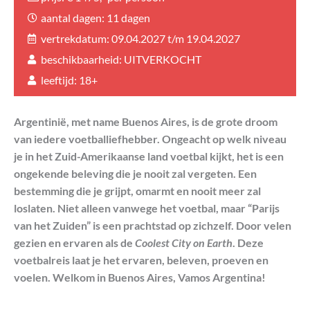
aantal dagen: 11 dagen
vertrekdatum: 09.04.2027 t/m 19.04.2027
beschikbaarheid: UITVERKOCHT
leeftijd: 18+
Argentinië, met name Buenos Aires, is de grote droom
van iedere voetballiefhebber. Ongeacht op welk niveau
je in het Zuid-Amerikaanse land voetbal kijkt, het is een
ongekende beleving die je nooit zal vergeten. Een
bestemming die je grijpt, omarmt en nooit meer zal
loslaten. Niet alleen vanwege het voetbal, maar “Parijs
van het Zuiden” is een prachtstad op zichzelf. Door velen
gezien en ervaren als de
Coolest City on Earth
. Deze
voetbalreis laat je het ervaren, beleven, proeven en
voelen. Welkom in Buenos Aires, Vamos Argentina!