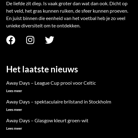
De liefde zit diep. Is vaak groter dan wat dan ook. Dicht op
het veld, het gras kunnen ruiken, de sfeer kunnen proeven.
En juist binnen die eenheid van het voetbal heb je zo veel
unieke diversiteit om te ontdekken.
F
I
T
a
n
w
c
s
i
e
t
t
Het laatste nieuws
b
a
t
Away Days – League Cup prooi voor Celtic
o
g
e
Lees meer
o
r
r
Away Days – spektaculaire brilstand in Stockholm
k
a
Lees meer
m
Away Days – Glasgow kleurt groen-wit
Lees meer