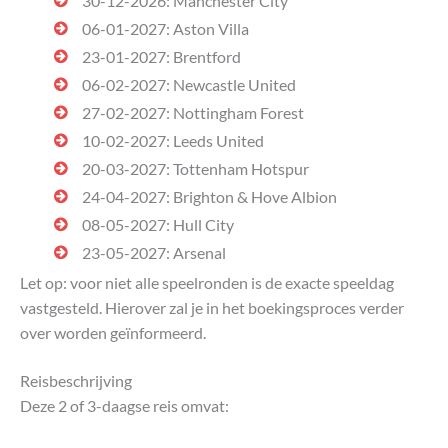
30-12-2026: Manchester City
06-01-2027: Aston Villa
23-01-2027: Brentford
06-02-2027: Newcastle United
27-02-2027: Nottingham Forest
10-02-2027: Leeds United
20-03-2027: Tottenham Hotspur
24-04-2027: Brighton & Hove Albion
08-05-2027: Hull City
23-05-2027: Arsenal
Let op: voor niet alle speelronden is de exacte speeldag
vastgesteld. Hierover zal je in het boekingsproces verder
over worden geïnformeerd.
Reisbeschrijving
Deze 2 of 3-daagse reis omvat: