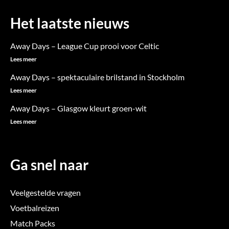
c
s
i
e
t
t
Het laatste nieuws
b
a
t
Away Days – League Cup prooi voor Celtic
o
g
e
Lees meer
o
r
r
Away Days – spektaculaire brilstand in Stockholm
k
a
Lees meer
m
Away Days – Glasgow kleurt groen-wit
Lees meer
Ga snel naar
Veelgestelde vragen
Voetbalreizen
Match Packs