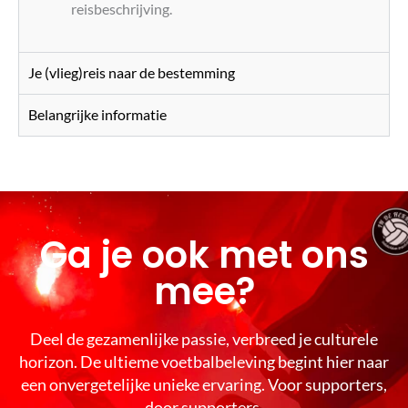
reisbeschrijving.
Je (vlieg)reis naar de bestemming
Belangrijke informatie
Ga je ook met ons
mee?
Deel de gezamenlijke passie, verbreed je culturele
horizon. De ultieme voetbalbeleving begint hier naar
een onvergetelijke unieke ervaring. Voor supporters,
door supporters.