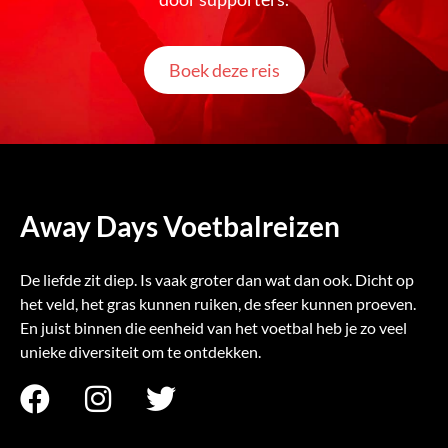
Boek deze reis
Away Days Voetbalreizen
De liefde zit diep. Is vaak groter dan wat dan ook. Dicht op
het veld, het gras kunnen ruiken, de sfeer kunnen proeven.
En juist binnen die eenheid van het voetbal heb je zo veel
unieke diversiteit om te ontdekken.
F
I
T
a
n
w